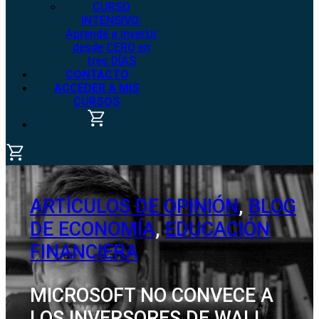
CURSO
INTENSIVO:
Aprendé a invertir
desde CERO en
tres DÍAS
CONTACTO
ACCEDER A MIS
CURSOS
ARTÍCULOS DE OPINIÓN
,
BLOG
DE ECONOMÍA
,
EDUCACIÓN
FINANCIERA
MICROSOFT NO CONVECE A
LOS INVERSORES DE WALL