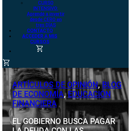
CURSO
INTENSIVO:
Aprendé a invertir
desde CERO en
tres DÍAS
CONTACTO
ACCEDER A MIS
CURSOS
ARTÍCULOS DE OPINIÓN
,
BLOG
DE ECONOMÍA
,
EDUCACIÓN
FINANCIERA
EL GOBIERNO BUSCA PAGAR
LA DEUDA CON LAS