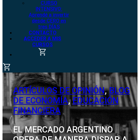
CURSO
INTENSIVO:
Aprendé a invertir
desde CERO en
tres DÍAS
CONTACTO
ACCEDER A MIS
CURSOS
ARTÍCULOS DE OPINIÓN
,
BLOG
DE ECONOMÍA
,
EDUCACIÓN
FINANCIERA
EL MERCADO ARGENTINO
OPERA DE MANERA DISPAR A